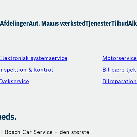
Afdelinger
Aut. Maxus værksted
Tjenester
Tilbud
Alk
Elektronisk systemservice
Motorservice
Inspektion & kontrol
Bil pære tjek
Dækservice
Bilreparation
eeds.
i Bosch Car Service – den største