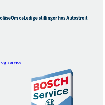
olåse
Om os
Ledige stillinger hos Autostreit
 og service