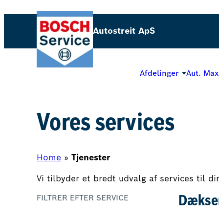
Spring
til
Autostreit ApS
indhold
Afdelinger
Aut. Max
Vores services
Home
»
Tjenester
Vi tilbyder et bredt udvalg af services til d
FILTRER EFTER SERVICE
Dækse