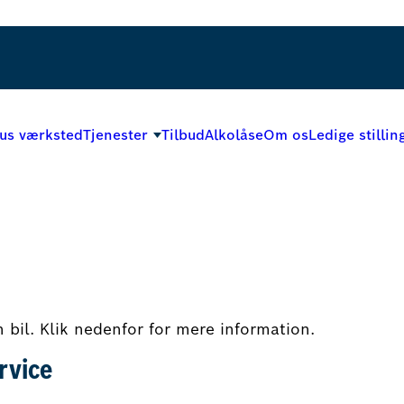
us værksted
Tjenester
Tilbud
Alkolåse
Om os
Ledige stillin
in bil. Klik nedenfor for mere information.
rvice