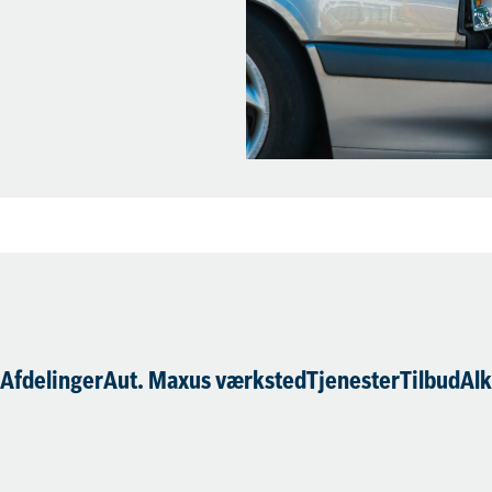
.
Afdelinger
Aut. Maxus værksted
Tjenester
Tilbud
Alk