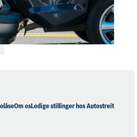
olåse
Om os
Ledige stillinger hos Autostreit