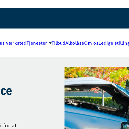
us værksted
Tjenester
Tilbud
Alkolåse
Om os
Ledige stillin
ice
i for at