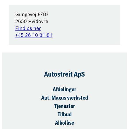
Gungevej 8-10
2650 Hvidovre
Find os her
+45 26 10 81 81
Autostreit ApS
Afdelinger
Aut. Maxus værksted
Tjenester
Tilbud
Gungevej 8-10
Alkolåse
2650 Hvidovre