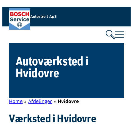
Spring
til
Autostreit ApS
indhold
Autoværksted i
Hvidovre
Home
»
Afdelinger
»
Hvidovre
Værksted i Hvidovre